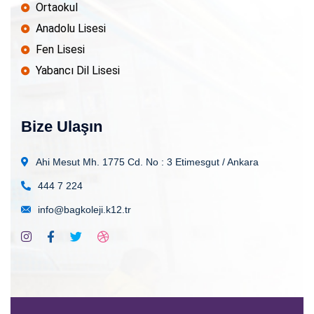
Ortaokul
Anadolu Lisesi
Fen Lisesi
Yabancı Dil Lisesi
Bize Ulaşın
Ahi Mesut Mh. 1775 Cd. No : 3
Etimesgut / Ankara
444 7 224
info@bagkoleji.k12.tr