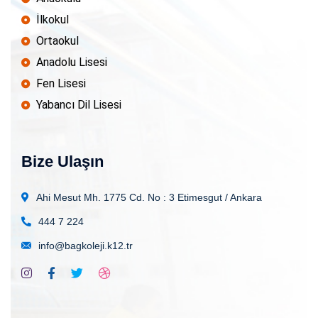
İlkokul
Ortaokul
Anadolu Lisesi
Fen Lisesi
Yabancı Dil Lisesi
Bize Ulaşın
Ahi Mesut Mh. 1775 Cd. No : 3
Etimesgut / Ankara
444 7 224
info@bagkoleji.k12.tr