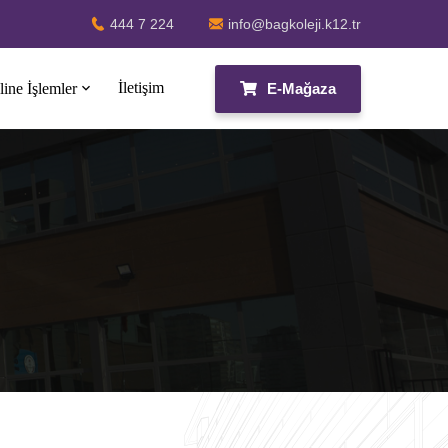
444 7 224
info@bagkoleji.k12.tr
İletişim
E-Mağaza
ine İşlemler