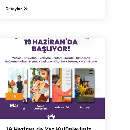
Detaylar
15
Mar
19 Haziran da Yaz Kulüplerimiz