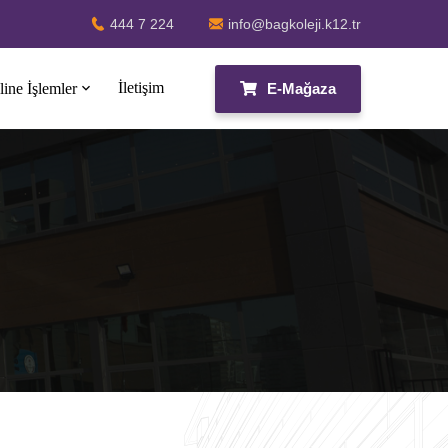
444 7 224
info@bagkoleji.k12.tr
İletişim
E-Mağaza
ine İşlemler