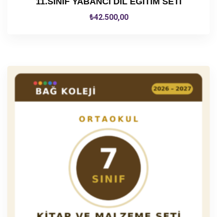
11.SINIF YABANCI DİL EĞİTİM SETİ
₺
42.500,00