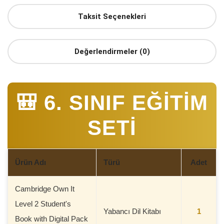
Taksit Seçenekleri
Değerlendirmeler (0)
🎒 6. SINIF EĞİTİM
SETİ
Ürün Adı
Türü
Adet
Cambridge Own It
Level 2 Student's
Yabancı Dil Kitabı
1
Book with Digital Pack