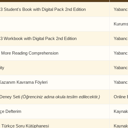
 Student's Book with Digital Pack 2nd Edition
Yabancı
Kurums
3 Workbook with Digital Pack 2nd Edition
Yabancı
r More Reading Comprehension
Yabancı
ity
Yabancı
 Kazanım Kavrama Föyleri
Yabancı
l Deney Seti
(Öğrenciniz adına okula teslim edilecektir.)
Online 
kçe Defterim
Kaynak
IQ Türkçe Soru Kütüphanesi
Kaynak