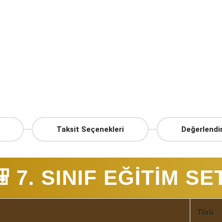
Taksit Seçenekleri
Değerlendi
 7. SINIF EĞİTİM SE
Türü