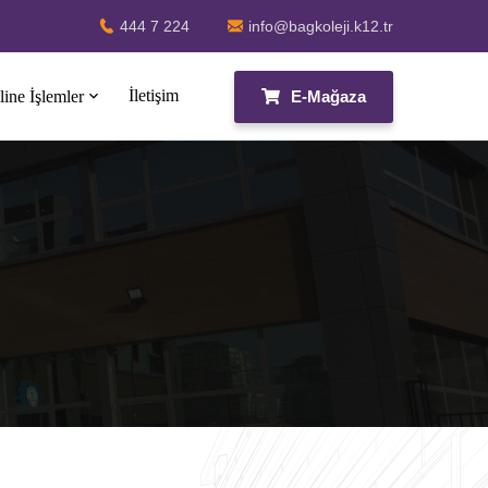
444 7 224
info@bagkoleji.k12.tr
İletişim
E-Mağaza
ine İşlemler