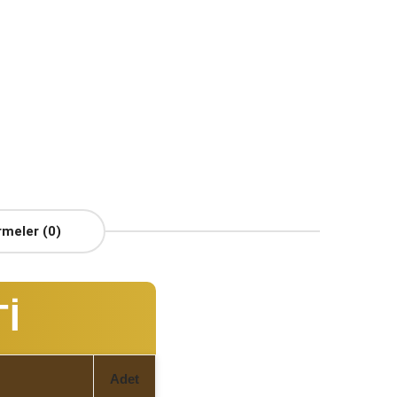
rmeler (0)
Tİ
Adet