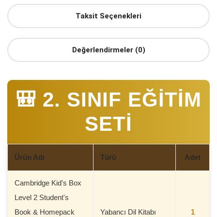
Taksit Seçenekleri
Değerlendirmeler (0)
🎒 2. SINIF EĞİTİM
SETİ
Ürün Adı
Türü
Adet
Cambridge Kid's Box
Level 2 Student's
Book & Homepack
Yabancı Dil Kitabı
1